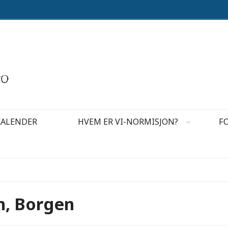
KALENDER
HVEM ER VI-NORMISJON?
F
m, Borgen